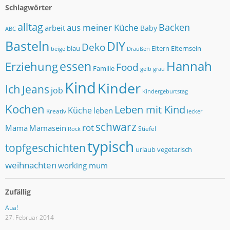
Schlagwörter
alltag
Backen
aus meiner Küche
arbeit
Baby
ABC
Basteln
DIY
Deko
blau
Eltern
Elternsein
beige
Draußen
Hannah
essen
Erziehung
Food
Familie
grau
gelb
Kind
Kinder
Ich
Jeans
job
Kindergeburtstag
Kochen
Leben mit Kind
Küche
leben
Kreativ
lecker
schwarz
rot
Mama
Mamasein
Stiefel
Rock
typisch
topfgeschichten
urlaub
vegetarisch
weihnachten
working mum
Zufällig
Aua!
27. Februar 2014