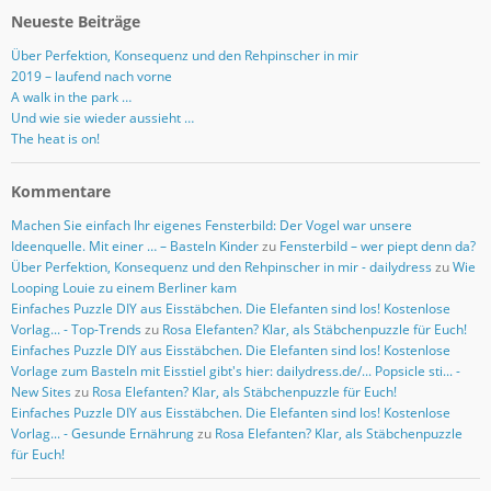
Neueste Beiträge
Über Perfektion, Konsequenz und den Rehpinscher in mir
2019 – laufend nach vorne
A walk in the park …
Und wie sie wieder aussieht …
The heat is on!
Kommentare
Machen Sie einfach Ihr eigenes Fensterbild: Der Vogel war unsere
Ideenquelle. Mit einer … – Basteln Kinder
zu
Fensterbild – wer piept denn da?
Über Perfektion, Konsequenz und den Rehpinscher in mir - dailydress
zu
Wie
Looping Louie zu einem Berliner kam
Einfaches Puzzle DIY aus Eisstäbchen. Die Elefanten sind los! Kostenlose
Vorlag... - Top-Trends
zu
Rosa Elefanten? Klar, als Stäbchenpuzzle für Euch!
Einfaches Puzzle DIY aus Eisstäbchen. Die Elefanten sind los! Kostenlose
Vorlage zum Basteln mit Eisstiel gibt's hier: dailydress.de/... Popsicle sti... -
New Sites
zu
Rosa Elefanten? Klar, als Stäbchenpuzzle für Euch!
Einfaches Puzzle DIY aus Eisstäbchen. Die Elefanten sind los! Kostenlose
Vorlag... - Gesunde Ernährung
zu
Rosa Elefanten? Klar, als Stäbchenpuzzle
für Euch!