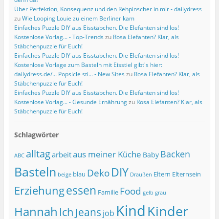
Über Perfektion, Konsequenz und den Rehpinscher in mir - dailydress
zu
Wie Looping Louie zu einem Berliner kam
Einfaches Puzzle DIY aus Eisstäbchen. Die Elefanten sind los!
Kostenlose Vorlag... - Top-Trends
zu
Rosa Elefanten? Klar, als
Stäbchenpuzzle für Euch!
Einfaches Puzzle DIY aus Eisstäbchen. Die Elefanten sind los!
Kostenlose Vorlage zum Basteln mit Eisstiel gibt's hier:
dailydress.de/... Popsicle sti... - New Sites
zu
Rosa Elefanten? Klar, als
Stäbchenpuzzle für Euch!
Einfaches Puzzle DIY aus Eisstäbchen. Die Elefanten sind los!
Kostenlose Vorlag... - Gesunde Ernährung
zu
Rosa Elefanten? Klar, als
Stäbchenpuzzle für Euch!
Schlagwörter
alltag
Backen
aus meiner Küche
arbeit
Baby
ABC
Basteln
DIY
Deko
blau
Eltern
Elternsein
beige
Draußen
essen
Erziehung
Food
Familie
grau
gelb
Kind
Kinder
Hannah
Ich
Jeans
job