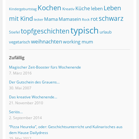
Kochen
Leben
Küche
leben
Kreativ
Kindergeburtstag
schwarz
mit Kind
rot
Mama
Mamasein
lecker
Rock
typisch
topfgeschichten
urlaub
Stiefel
weihnachten
working mum
vegetarisch
Zufällig
Magischer Zeit-Booster fürs Wochenende
7. März 2016
Der Gutschein des Grauens…
30. Mai 2007
Das kreative Wochenende…
21. November 2010
Seriös…
2. September 2014
“Pizza Heureka”, oder: Geschichtsunterricht und Kulinarisches aus
dem Hause Dailydress
25. Mai 2017