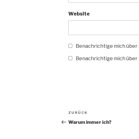
Website
Benachrichtige mich über
Benachrichtige mich über n
Beitragsnavigation
Vorheriger
ZURÜCK
Beitrag
Warum immer ich?