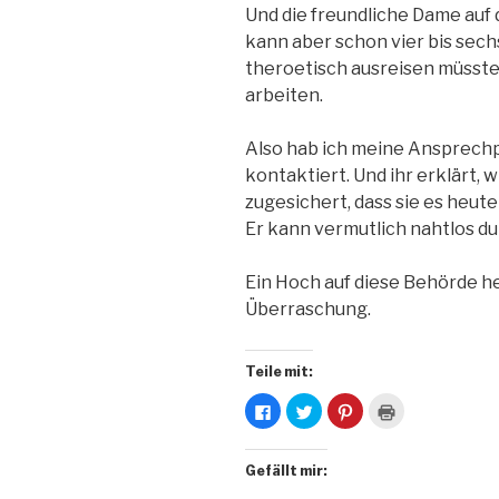
Und die freundliche Dame auf
kann aber schon vier bis sec
theroetisch ausreisen müsste,
arbeiten.
Also hab ich meine Ansprechp
kontaktiert. Und ihr erklärt, wi
zugesichert, dass sie es heute 
Er kann vermutlich nahtlos du
Ein Hoch auf diese Behörde he
Überraschung.
Teile mit:
K
K
K
K
l
l
l
l
i
i
i
i
c
c
c
c
k
k
k
k
Gefällt mir:
,
,
,
e
u
u
u
n