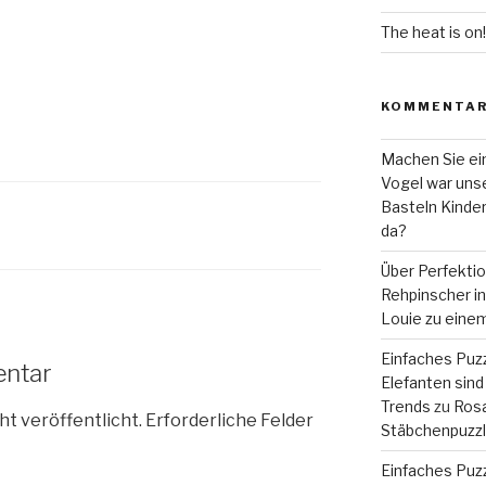
The heat is on!
KOMMENTA
Machen Sie ein
Vogel war unse
Basteln Kinde
da?
Über Perfekti
Rehpinscher in 
Louie zu eine
Einfaches Puzz
entar
Elefanten sind 
Trends
zu
Rosa
ht veröffentlicht.
Erforderliche Felder
Stäbchenpuzzle
Einfaches Puzz