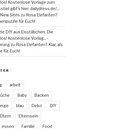
 los! Kostenlose Vorlage zum
tiel gibt's hier: dailydress.de/...
 - New Sites
zu
Rosa Elefanten?
henpuzzle für Euch!
le DIY aus Eisstäbchen. Die
los! Kostenlose Vorlag... -
hrung
zu
Rosa Elefanten? Klar, als
 für Euch!
TER
ag
arbeit
Küche
Baby
Backen
eige
blau
Deko
DIY
Eltern
Elternsein
essen
Familie
Food