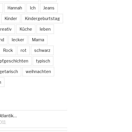
Hannah
Ich
Jeans
Kinder
Kindergeburtstag
reativ
Küche
leben
nd
lecker
Mama
Rock
rot
schwarz
pfgeschichten
typisch
getarisch
weihnachten
m
Atlantik…
011