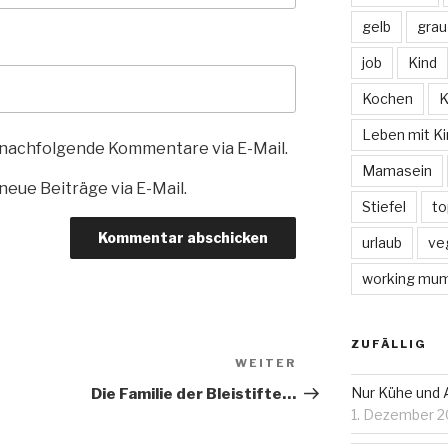
gelb
grau
job
Kind
Kochen
K
Leben mit Ki
 nachfolgende Kommentare via E-Mail.
Mamasein
eue Beiträge via E-Mail.
Stiefel
to
urlaub
ve
working mu
ZUFÄLLIG
WEITER
Nächster
Beitrag
Nur Kühe und 
Die Familie der Bleistifte…
1. Dezember 2