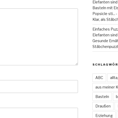
Elefanten sind
Basteln mit Eiss
Popsicle sti...
Klar, als Stäbc
Einfaches Puzz
Elefanten sind 
Gesunde Ernä
Stäbchenpuzzle
SCHLAGWÖR
ABC
allt
aus meiner 
Basteln
b
Draußen
Erziehung