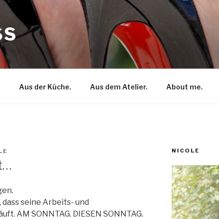
SS
.
Aus der Küche.
Aus dem Atelier.
About me.
NICOLE
LE
t…
gen.
 dass seine Arbeits- und
läuft. AM SONNTAG. DIESEN SONNTAG.