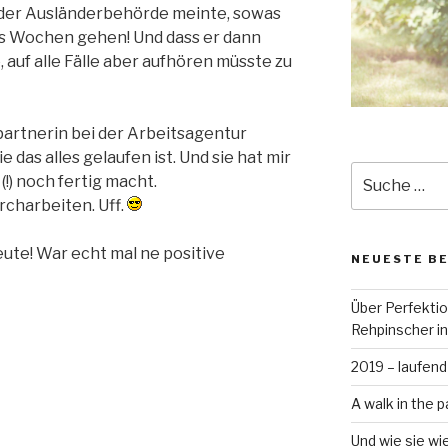
 der Ausländerbehörde meinte, sowas
hs Wochen gehen! Und dass er dann
 auf alle Fälle aber aufhören müsste zu
artnerin bei der Arbeitsagentur
e das alles gelaufen ist. Und sie hat mir
Suche
(!) noch fertig macht.
nach:
rcharbeiten. Uff.
ute! War echt mal ne positive
NEUESTE B
Über Perfekti
Rehpinscher in
2019 – laufend
A walk in the p
Und wie sie wi