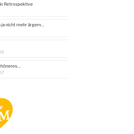
in Retrospektive
h ja nicht mehr ärgern…
06
Schöneres…
07