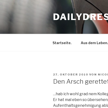
Zum
Inhalt
DAILYDRE
springen
Startseite.
Aus dem Leben
VERÖFFENTLICHT
27. OKTOBER 2010
VON
NICO
AM
Den Arsch gerette
…hab ich wohl grad nem Kolle
Er hat mal eben so übersehen,
Aufenthaltsgenehmigung ab