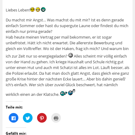
Liebes Leben!
Du machst mir Angst… Was machst du mit mir? Ist es denn gerade
einfach Sommer oder hast du supergute Laune oder findest du mich
einfach nur prima gerade?
Hab heute meinen Vertrag per mail bekommen, er ist sogar
unbefristet. Hätt ich nicht erwartet. Die allererste Bewerbung und
gleich ein Volltreffer. Wo ist der Haken, frag ich mich? Und warum bin
ich zur Zeit nur so energiegeladen?
Alles scheint mir völlig einfach
von der Hand zu gehen. Ich kriege Haushalt und Schule richtig gut
unter einen Hut und auch mit Schatzi ist alles im Lot. Läuft besser, als
die Polizei erlaubt. Da hat man doch glatt Angst, dass gleich eine ganz
große Krise hinter der nächsten Ecke lauert… Aber bis dahin genieß’
ich’s einfach. Wer sich über zuviel Glück beschwert, hat nämlich
wirklich einen an der Klatsche.
Teile mit:
K
K
K
K
l
l
l
l
i
i
i
i
c
c
c
c
k
k
k
k
Gefällt mir:
,
,
,
e