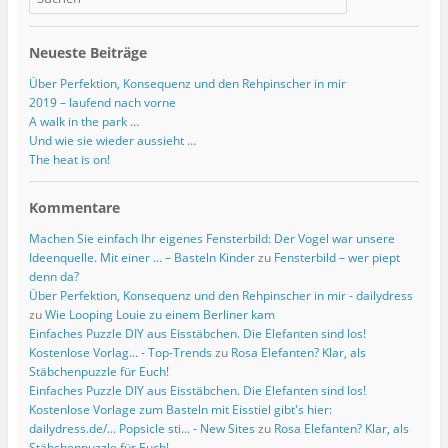
Neueste Beiträge
Über Perfektion, Konsequenz und den Rehpinscher in mir
2019 – laufend nach vorne
A walk in the park …
Und wie sie wieder aussieht …
The heat is on!
Kommentare
Machen Sie einfach Ihr eigenes Fensterbild: Der Vogel war unsere
Ideenquelle. Mit einer … – Basteln Kinder
zu
Fensterbild – wer piept
denn da?
Über Perfektion, Konsequenz und den Rehpinscher in mir - dailydress
zu
Wie Looping Louie zu einem Berliner kam
Einfaches Puzzle DIY aus Eisstäbchen. Die Elefanten sind los!
Kostenlose Vorlag... - Top-Trends
zu
Rosa Elefanten? Klar, als
Stäbchenpuzzle für Euch!
Einfaches Puzzle DIY aus Eisstäbchen. Die Elefanten sind los!
Kostenlose Vorlage zum Basteln mit Eisstiel gibt's hier:
dailydress.de/... Popsicle sti... - New Sites
zu
Rosa Elefanten? Klar, als
Stäbchenpuzzle für Euch!