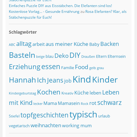
Einfaches Puzzle DIY aus Eisstäbchen. Die Elefanten sind los!
Kostenlose Vorlag... - Gesunde Ernährung
zu
Rosa Elefanten? Klar, als
Stäbchenpuzzle für Euch!
Schlagwörter
alltag
Backen
aus meiner Küche
arbeit
Baby
ABC
Basteln
DIY
Deko
blau
Eltern
Elternsein
beige
Draußen
essen
Erziehung
Food
Familie
grau
gelb
Kind
Kinder
Hannah
Ich
Jeans
job
Kochen
Leben
Küche
leben
Kreativ
Kindergeburtstag
schwarz
mit Kind
rot
Mama
Mamasein
lecker
Rock
typisch
topfgeschichten
urlaub
Stiefel
weihnachten
working mum
vegetarisch