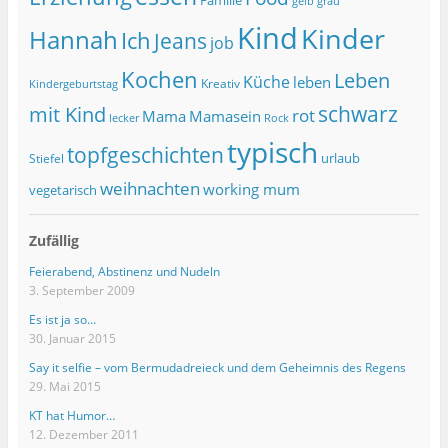
grau
gelb
Kind
Kinder
Hannah
Ich
Jeans
job
Kochen
Leben
Küche
leben
Kreativ
Kindergeburtstag
schwarz
mit Kind
rot
Mama
Mamasein
lecker
Rock
typisch
topfgeschichten
urlaub
Stiefel
weihnachten
working mum
vegetarisch
Zufällig
Feierabend, Abstinenz und Nudeln
3. September 2009
Es ist ja so…
30. Januar 2015
Say it selfie – vom Bermudadreieck und dem Geheimnis des Regens
29. Mai 2015
KT hat Humor…
12. Dezember 2011