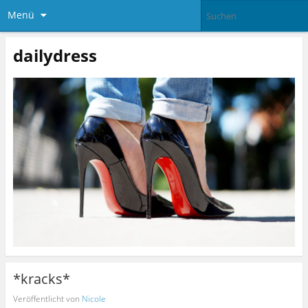
Menü
dailydress
*kracks*
Veröffentlicht von
Nicole