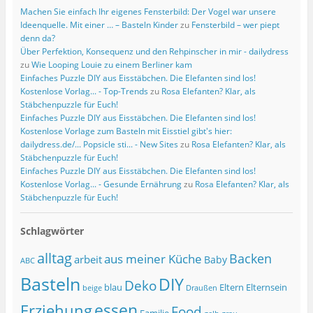
Machen Sie einfach Ihr eigenes Fensterbild: Der Vogel war unsere
Ideenquelle. Mit einer … – Basteln Kinder
zu
Fensterbild – wer piept
denn da?
Über Perfektion, Konsequenz und den Rehpinscher in mir - dailydress
zu
Wie Looping Louie zu einem Berliner kam
Einfaches Puzzle DIY aus Eisstäbchen. Die Elefanten sind los!
Kostenlose Vorlag... - Top-Trends
zu
Rosa Elefanten? Klar, als
Stäbchenpuzzle für Euch!
Einfaches Puzzle DIY aus Eisstäbchen. Die Elefanten sind los!
Kostenlose Vorlage zum Basteln mit Eisstiel gibt's hier:
dailydress.de/... Popsicle sti... - New Sites
zu
Rosa Elefanten? Klar, als
Stäbchenpuzzle für Euch!
Einfaches Puzzle DIY aus Eisstäbchen. Die Elefanten sind los!
Kostenlose Vorlag... - Gesunde Ernährung
zu
Rosa Elefanten? Klar, als
Stäbchenpuzzle für Euch!
Schlagwörter
alltag
Backen
aus meiner Küche
arbeit
Baby
ABC
Basteln
DIY
Deko
blau
Eltern
Elternsein
beige
Draußen
essen
Erziehung
Food
Familie