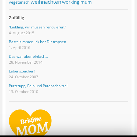
weihnachten
working mum
vegetarisch
Zufällig
“Liebling, wir müssen renovieren.”
4. August 2015
Bastelzimmer, ick hör Dir trapsen
1. April 2016
Das war aber einfach…
28. November 2014
Lebenszeichen!
24. Oktober 2007
Putztrupp, Pein und Putenschnitzel
13. Oktober 2010