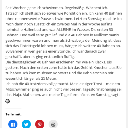
Seit Wochen gehe ich schwimmen. Regelmäßig. Wöchentlich.
Tatsächlich stellt sich so etwas wie Kondition ein. Ich kann 40 Bahnen
ohne nennenswerte Pause schwimmen. Letzten Samstag machte ich
mich dann noch zusätzlich ein zweites Mal in der Woche auf ins
heimische Hallenbad und war ALLEINE im Wasser. Die ersten 30
Bahnen. Und weil es so gut lief und die 40 Bahnen in Nullkommanix
geschwommen waren und man als Schwabe ja der Meinung ist, dass
sich das Eintrittsgeld lohnen muss, hängte ich weitere 40 Bahnen an.
80 Bahnen in weniger als einer Stunde. Ich war danach zwar
geschafft, aber es ging erstaunlich fluffig.
Die dienstäglichen 40 Bahnen erschienen mir wie ein Klacks. Bis
gestern. Nach den ersten zehn hatte ich das Gefühl, Knochen aus Blei
zu haben. Ich kam mühsam vorwärts und die Bahn erschien mir
wesentlich länger als 25 Meter.
Ich hab die 40 trotzdem voll gemacht. Mein einziger Trost – meinem
Mitschwimmer ging es auch nicht viel besser. Tagesformabhängig sei
das. Naja. Mal sehen, was meine Tagesform nächsten Samstag sagt.
Teile mit:
K
K
K
K
l
l
l
l