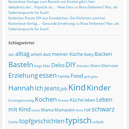
Kostenlose Vorlage zum Basteln mit Eisstiel gibt's hier:
dailydress.de/... Popsicle sti... - New Sites
zu
Rosa Elefanten? Klar, als
Stäbchenpuzzle für Euch!
Einfaches Puzzle DIY aus Eisstäbchen. Die Elefanten sind los!
Kostenlose Vorlag... - Gesunde Ernährung
zu
Rosa Elefanten? Klar, als
Stäbchenpuzzle für Euch!
Schlagwörter
alltag
Backen
aus meiner Küche
arbeit
Baby
ABC
Basteln
DIY
Deko
blau
Eltern
Elternsein
beige
Draußen
essen
Erziehung
Food
Familie
grau
gelb
Kind
Kinder
Hannah
Ich
Jeans
job
Kochen
Leben
Küche
leben
Kreativ
Kindergeburtstag
schwarz
mit Kind
rot
Mama
Mamasein
lecker
Rock
typisch
topfgeschichten
urlaub
Stiefel