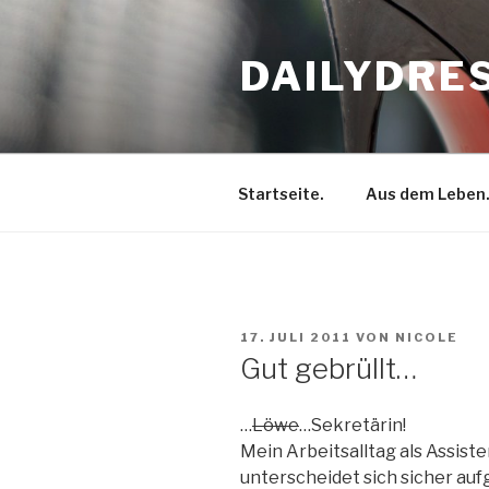
Zum
Inhalt
DAILYDRE
springen
Startseite.
Aus dem Leben
VERÖFFENTLICHT
17. JULI 2011
VON
NICOLE
AM
Gut gebrüllt…
…
Löwe
…Sekretärin!
Mein Arbeitsalltag als Assist
unterscheidet sich sicher au