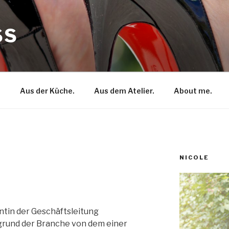
SS
.
Aus der Küche.
Aus dem Atelier.
About me.
NICOLE
entin der Geschäftsleitung
fgrund der Branche von dem einer