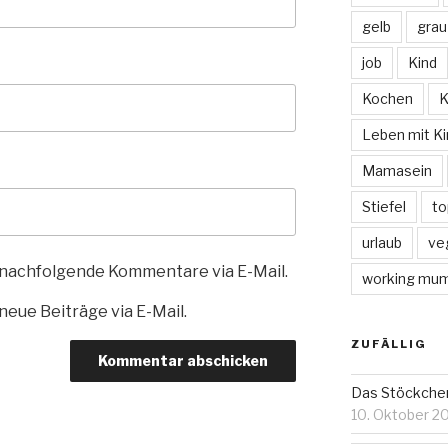
gelb
grau
job
Kind
Kochen
K
Leben mit Ki
Mamasein
Stiefel
to
urlaub
ve
 nachfolgende Kommentare via E-Mail.
working mu
eue Beiträge via E-Mail.
ZUFÄLLIG
Das Stöckchen
10. Oktober 2