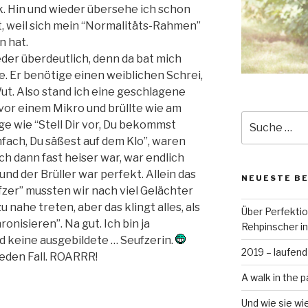
k. Hin und wieder übersehe ich schon
t, weil sich mein “Normalitäts-Rahmen”
n hat.
der überdeutlich, denn da bat mich
. Er benötige einen weiblichen Schrei,
t. Also stand ich eine geschlagene
vor einem Mikro und brüllte wie am
Suche
e wie “Stell Dir vor, Du bekommst
nach:
nfach, Du säßest auf dem Klo”, waren
ich dann fast heiser war, war endlich
nd der Brüller war perfekt. Allein das
NEUESTE B
zer” mussten wir nach viel Gelächter
 zu nahe treten, aber das klingt alles, als
Über Perfekti
nisieren”. Na gut. Ich bin ja
Rehpinscher in
d keine ausgebildete … Seufzerin.
2019 – laufend
jeden Fall. ROARRR!
A walk in the p
Und wie sie wi