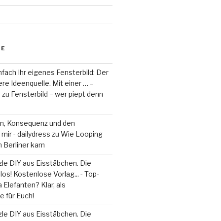
RE
fach Ihr eigenes Fensterbild: Der
re Ideenquelle. Mit einer … –
r
zu
Fensterbild – wer piept denn
on, Konsequenz und den
mir - dailydress
zu
Wie Looping
m Berliner kam
le DIY aus Eisstäbchen. Die
los! Kostenlose Vorlag... - Top-
 Elefanten? Klar, als
 für Euch!
le DIY aus Eisstäbchen. Die