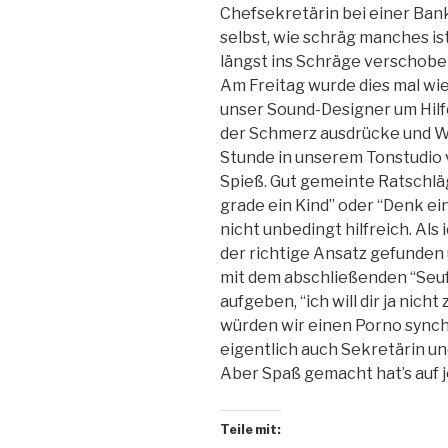
Chefsekretärin bei einer Ban
selbst, wie schräg manches is
längst ins Schräge verschobe
Am Freitag wurde dies mal wie
unser Sound-Designer um Hilfe
der Schmerz ausdrücke und Wu
Stunde in unserem Tonstudio 
Spieß. Gut gemeinte Ratschläg
grade ein Kind” oder “Denk ei
nicht unbedingt hilfreich. Als 
der richtige Ansatz gefunden u
mit dem abschließenden “Seuf
aufgeben, “ich will dir ja nicht
würden wir einen Porno synchro
eigentlich auch Sekretärin un
Aber Spaß gemacht hat’s auf 
Teile mit: