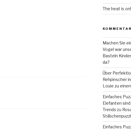
The heat is on!
KOMMENTA
Machen Sie ein
Vogel war unse
Basteln Kinde
da?
Über Perfekti
Rehpinscher in 
Louie zu eine
Einfaches Puzz
Elefanten sind 
Trends
zu
Rosa
Stäbchenpuzzle
Einfaches Puzz