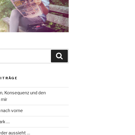
Suche
EITRÄGE
on, Konsequenz und den
 mir
 nach vorne
ark …
eder aussieht …