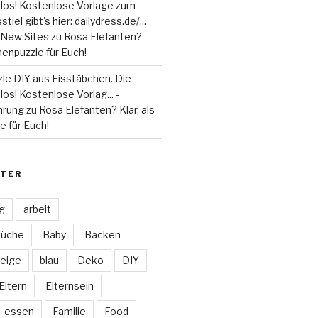
 los! Kostenlose Vorlage zum
tiel gibt's hier: dailydress.de/...
 - New Sites
zu
Rosa Elefanten?
henpuzzle für Euch!
le DIY aus Eisstäbchen. Die
los! Kostenlose Vorlag... -
hrung
zu
Rosa Elefanten? Klar, als
 für Euch!
TER
ag
arbeit
Küche
Baby
Backen
eige
blau
Deko
DIY
Eltern
Elternsein
essen
Familie
Food