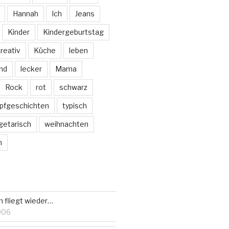
Hannah
Ich
Jeans
Kinder
Kindergeburtstag
reativ
Küche
leben
nd
lecker
Mama
Rock
rot
schwarz
pfgeschichten
typisch
getarisch
weihnachten
m
 fliegt wieder…
006