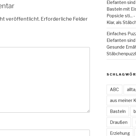
Elefanten sind
entar
Basteln mit Eiss
Popsicle sti...
ht veröffentlicht.
Erforderliche Felder
Klar, als Stäbc
Einfaches Puzz
Elefanten sind 
Gesunde Ernä
Stäbchenpuzzle
SCHLAGWÖR
ABC
allt
aus meiner 
Basteln
b
Draußen
Erziehung