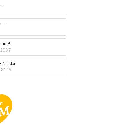
e…
en…
aune!
 2007
 Na klar!
r 2009