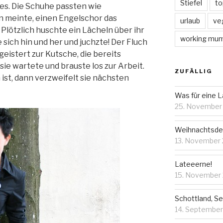
Stiefel
to
s. Die Schuhe passten wie
n meinte, einen Engelschor das
urlaub
ve
 Plötzlich huschte ein Lächeln über ihr
working mu
e sich hin und her und juchzte! Der Fluch
eistert zur Kutsche, die bereits
sie wartete und brauste los zur Arbeit.
ZUFÄLLIG
ist, dann verzweifelt sie nächsten
Was für eine L
25. November
Weihnachtsdeko
13. November
Lateeerne!
15. November
Schottland, Se
14. Septembe