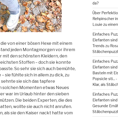
da?
Über Perfekti
Rehpinscher in 
Louie zu eine
Einfaches Puzz
Elefanten sind 
, die von einer bösen Hexe mit einem
Trends
zu
Rosa
 stand jeden Montagmorgen vor ihrem
Stäbchenpuzzle
ar mit den schönsten Kleidern, den
Einfaches Puzz
eichsten Stoffen – doch sie konnte
Elefanten sind
asste. So sehr sie sich auch bemühte,
Basteln mit Eiss
sie fühlte sich in allem zu dick, zu
Popsicle sti...
 sehnte sie sich das tapfere
Klar, als Stäbc
r in solchen Momenten etwas Neues
er war im Urlaub hinter den sieben
Einfaches Puzz
ützen. Die beiden Experten, die des
Elefanten sind 
Gesunde Ernä
tten, wollte sie auch nicht anrufen.
Stäbchenpuzzle
, als sie den Kaiser nackt hatte vom