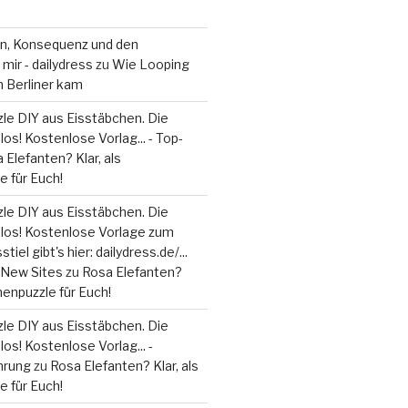
on, Konsequenz und den
mir - dailydress
zu
Wie Looping
m Berliner kam
le DIY aus Eisstäbchen. Die
los! Kostenlose Vorlag... - Top-
 Elefanten? Klar, als
 für Euch!
le DIY aus Eisstäbchen. Die
 los! Kostenlose Vorlage zum
tiel gibt's hier: dailydress.de/...
 - New Sites
zu
Rosa Elefanten?
henpuzzle für Euch!
le DIY aus Eisstäbchen. Die
los! Kostenlose Vorlag... -
hrung
zu
Rosa Elefanten? Klar, als
 für Euch!