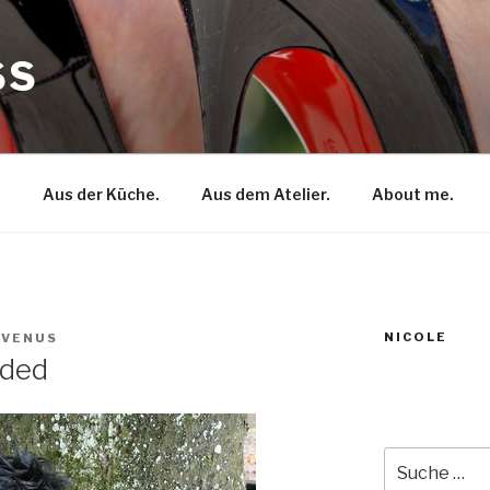
SS
.
Aus der Küche.
Aus dem Atelier.
About me.
NICOLE
 VENUS
aded
Suche
nach: