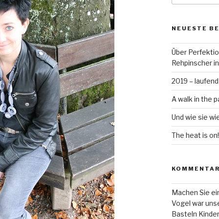
NEUESTE B
Über Perfekti
Rehpinscher in
2019 – laufend
A walk in the p
Und wie sie wi
The heat is on!
KOMMENTA
Machen Sie ein
Vogel war unse
Basteln Kinde