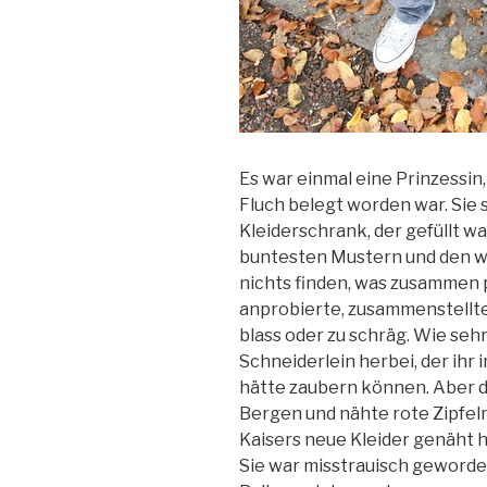
Es war einmal eine Prinzessin
Fluch belegt worden war. Sie
Kleiderschrank, der gefüllt w
buntesten Mustern und den w
nichts finden, was zusammen p
anprobierte, zusammenstellte – 
blass oder zu schräg. Wie sehr
Schneiderlein herbei, der ih
hätte zaubern können. Aber d
Bergen und nähte rote Zipfelm
Kaisers neue Kleider genäht ha
Sie war misstrauisch geworden