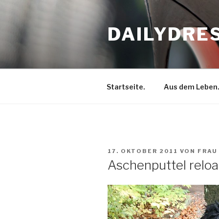
Zum
Inhalt
DAILYDRE
springen
Startseite.
Aus dem Leben
VERÖFFENTLICHT
17. OKTOBER 2011
VON
FRAU
AM
Aschenputtel relo