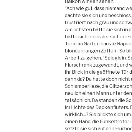
Balkon winken sehen.
“Ach wie gut, dass niemand wei
dachte sie sich und beschloss, 
frustriert nach grau und schw
Am liebsten hätte sie sich in 
hatte sich eines der sieben Ge
Turm im Garten hauste Rapunze
blonden langen Zotteln. So blie
Arbeit zu gehen. “Spieglein, S
Flurschrank zugewandt, und wo
ihr Blick in die geöffnete Tür
denn da? Da hatte doch nicht 
Schlamperliese, die Glitzersc
neulich einen Mann unter den
tatsächlich. Da standen die S
im Lichte des Deckenfluters. D
wirklich…? Sie blickte sich um
einen Hand, die Funkeltreter 
setzte sie sich auf den Flurbo