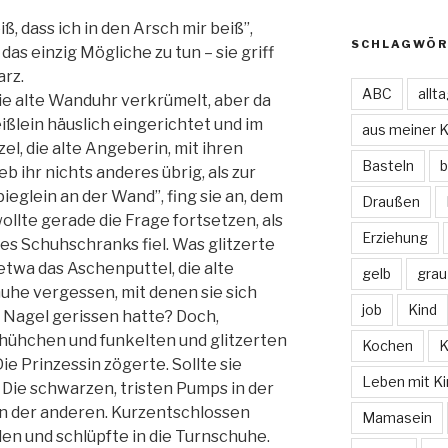
ß, dass ich in den Arsch mir beiß”,
SCHLAGWÖR
das einzig Mögliche zu tun – sie griff
arz.
ABC
allt
die alte Wanduhr verkrümelt, aber da
ißlein häuslich eingerichtet und im
aus meiner 
l, die alte Angeberin, mit ihren
Basteln
b
b ihr nichts anderes übrig, als zur
pieglein an der Wand”, fing sie an, dem
Draußen
llte gerade die Frage fortsetzen, als
Erziehung
 des Schuhschranks fiel. Was glitzerte
etwa das Aschenputtel, die alte
gelb
grau
huhe vergessen, mit denen sie sich
job
Kind
 Nagel gerissen hatte? Doch,
chühchen und funkelten und glitzerten
Kochen
K
ie Prinzessin zögerte. Sollte sie
Leben mit Ki
. Die schwarzen, tristen Pumps in der
in der anderen. Kurzentschlossen
Mamasein
den und schlüpfte in die Turnschuhe.