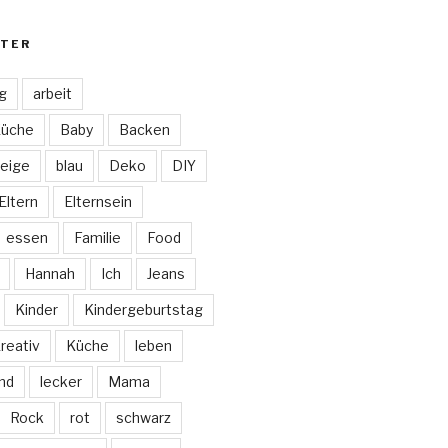
TER
ag
arbeit
Küche
Baby
Backen
eige
blau
Deko
DIY
Eltern
Elternsein
essen
Familie
Food
Hannah
Ich
Jeans
Kinder
Kindergeburtstag
reativ
Küche
leben
nd
lecker
Mama
Rock
rot
schwarz