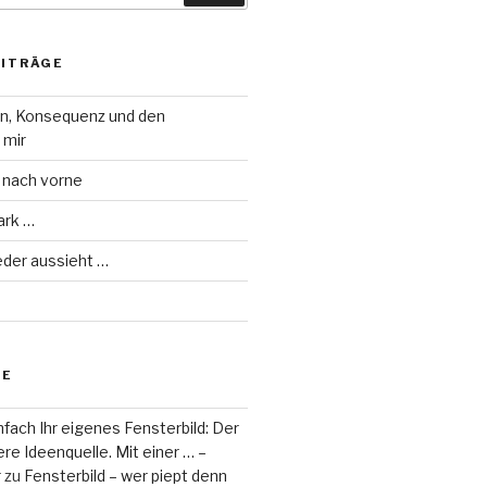
EITRÄGE
on, Konsequenz und den
 mir
 nach vorne
ark …
eder aussieht …
RE
fach Ihr eigenes Fensterbild: Der
re Ideenquelle. Mit einer … –
r
zu
Fensterbild – wer piept denn