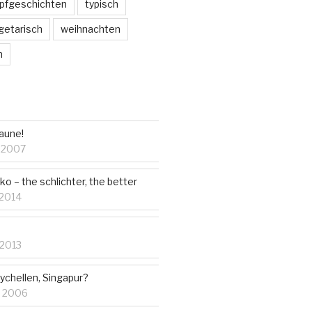
pfgeschichten
typisch
getarisch
weihnachten
m
aune!
 2007
 – the schlichter, the better
 2014
 2013
ychellen, Singapur?
r 2006