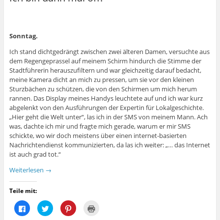
Sonntag.
Ich stand dichtgedrängt zwischen zwei älteren Damen, versuchte aus
dem Regengeprassel auf meinem Schirm hindurch die Stimme der
Stadtführerin herauszufiltern und war gleichzeitig darauf bedacht,
meine Kamera dicht an mich zu pressen, um sie vor den kleinen
Sturzbächen zu schützen, die von den Schirmen um mich herum
rannen. Das Display meines Handys leuchtete auf und ich war kurz
abgelenkt von den Ausführungen der Expertin für Lokalgeschichte.
„Hier geht die Welt unter“, las ich in der SMS von meinem Mann. Ach
was, dachte ich mir und fragte mich gerade, warum er mir SMS
schickte, wo wir doch meistens über einen internet-basierten
Nachrichtendienst kommunizierten, da las ich weiter: „… das Internet
ist auch grad tot.“
Weiterlesen
→
Teile mit:
K
K
K
K
l
l
l
l
i
i
i
i