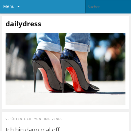
Menü
dailydress
VERÖFFENTLICHT VON
FRAU VENUS
Ich bin dann mal off.