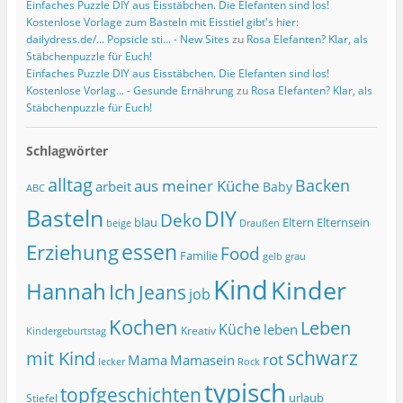
Einfaches Puzzle DIY aus Eisstäbchen. Die Elefanten sind los!
Kostenlose Vorlage zum Basteln mit Eisstiel gibt's hier:
dailydress.de/... Popsicle sti... - New Sites
zu
Rosa Elefanten? Klar, als
Stäbchenpuzzle für Euch!
Einfaches Puzzle DIY aus Eisstäbchen. Die Elefanten sind los!
Kostenlose Vorlag... - Gesunde Ernährung
zu
Rosa Elefanten? Klar, als
Stäbchenpuzzle für Euch!
Schlagwörter
alltag
Backen
aus meiner Küche
arbeit
Baby
ABC
Basteln
DIY
Deko
blau
Eltern
Elternsein
beige
Draußen
essen
Erziehung
Food
Familie
grau
gelb
Kind
Kinder
Hannah
Ich
Jeans
job
Kochen
Leben
Küche
leben
Kreativ
Kindergeburtstag
schwarz
mit Kind
rot
Mama
Mamasein
lecker
Rock
typisch
topfgeschichten
urlaub
Stiefel