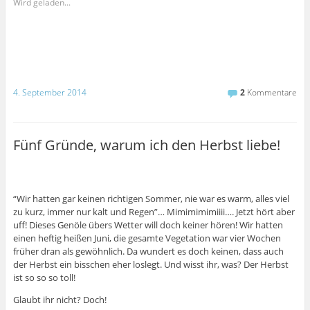
m
m
m
z
Wird geladen...
a
ü
a
u
u
b
u
m
f
e
f
A
F
r
P
u
a
T
i
s
c
w
n
d
e
i
t
r
b
t
e
u
o
t
r
c
o
e
e
k
4. September 2014
2
Kommentare
k
r
s
e
z
z
t
n
u
u
z
(
t
t
u
W
e
e
t
i
i
i
e
r
Fünf Gründe, warum ich den Herbst liebe!
l
l
i
d
e
e
l
i
n
n
e
n
(
(
n
n
W
W
(
e
i
i
W
u
r
r
i
e
“Wir hatten gar keinen richtigen Sommer, nie war es warm, alles viel
d
d
r
m
i
i
d
F
zu kurz, immer nur kalt und Regen”… Mimimimimiiii…. Jetzt hört aber
n
n
i
e
uff! Dieses Genöle übers Wetter will doch keiner hören! Wir hatten
n
n
n
n
e
e
n
s
einen heftig heißen Juni, die gesamte Vegetation war vier Wochen
u
u
e
t
früher dran als gewöhnlich. Da wundert es doch keinen, dass auch
e
e
u
e
m
m
e
r
der Herbst ein bisschen eher loslegt. Und wisst ihr, was? Der Herbst
F
F
m
g
e
e
F
e
ist so so so toll!
n
n
e
ö
s
s
n
f
Glaubt ihr nicht? Doch!
t
t
s
f
e
e
t
n