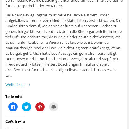
verschiedene Räume besichtigt, unter anderem auch Therapieräume
n
n
i
e
n
n
n
n
für die körperbehinderten Kinder.
e
e
n
s
u
u
e
t
Bei einem Bewegungsraum ist mir eine Decke auf dem Boden
e
e
u
e
m
m
e
r
aufgefallen, unter der verschiedene Materialien versteckt waren. Die
F
F
m
g
e
e
F
e
Kinder übten darauf, wie es sich anfühlt, auf unebenen Flächen zu
n
n
e
ö
gehen. Ich guckte wohl verdutzt, denn die Kindergartenleiterin holte
s
s
n
f
t
t
s
f
tief Luft und erklärte mir, dass viele Kinder heute nicht wüssten, wie
e
e
t
n
es sich anfühlt, über eine Wiese zu laufen, wie es ist, wenn da
r
r
e
e
g
g
r
t
Maulwurfshügel sind oder wie viel Schwung man drauf kriegt, wenn
e
e
g
)
ö
ö
e
es bergab geht. Mich hat diese Aussage einigermaßen beschäftigt.
f
f
ö
Denn unser Kind ist noch nicht einmal zwei Jahre alt und stapft mit
f
f
f
n
n
f
Freude durch Pfützen, klettert Böschungen hinauf und spielt
e
e
n
draußen. Es ist für mich auch völlig selbstverständlich, dass es das
t
t
e
)
)
t
tut.
)
Weiterlesen
→
Teile mit:
K
K
K
K
l
l
l
l
i
i
i
i
c
c
c
c
k
k
k
k
Gefällt mir:
,
,
,
e
u
u
u
n