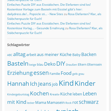
Einfaches Puzzle DIY aus Eisstäbchen. Die Elefanten sind los!
Kostenlose Vorlage zum Basteln mit Eisstiel gibt's hier:
dailydress.de/... Popsicle sti... - New Sites
zu
Rosa Elefanten? Klar, als
Stäbchenpuzzle für Euch!
Einfaches Puzzle DIY aus Eisstäbchen. Die Elefanten sind los!
Kostenlose Vorlag... - Gesunde Ernährung
zu
Rosa Elefanten? Klar, als
Stäbchenpuzzle für Euch!
Schlagwörter
alltag
Backen
aus meiner Küche
arbeit
Baby
ABC
Basteln
DIY
Deko
blau
Eltern
Elternsein
beige
Draußen
essen
Erziehung
Food
Familie
grau
gelb
Kind
Kinder
Hannah
Ich
Jeans
job
Kochen
Leben
Küche
leben
Kreativ
Kindergeburtstag
schwarz
mit Kind
rot
Mama
Mamasein
lecker
Rock