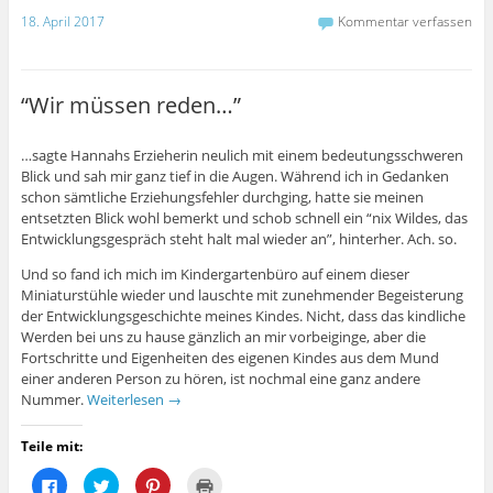
a
T
i
s
18. April 2017
Kommentar verfassen
c
w
n
d
e
i
t
r
b
t
e
u
o
t
r
c
o
e
e
k
k
r
s
e
“Wir müssen reden…”
z
z
t
n
u
u
z
(
t
t
u
W
e
e
t
i
…sagte Hannahs Erzieherin neulich mit einem bedeutungsschweren
i
i
e
r
l
l
i
d
Blick und sah mir ganz tief in die Augen. Während ich in Gedanken
e
e
l
i
n
n
e
n
schon sämtliche Erziehungsfehler durchging, hatte sie meinen
(
(
n
n
entsetzten Blick wohl bemerkt und schob schnell ein “nix Wildes, das
W
W
(
e
i
i
W
u
Entwicklungsgespräch steht halt mal wieder an”, hinterher. Ach. so.
r
r
i
e
d
d
r
m
Und so fand ich mich im Kindergartenbüro auf einem dieser
i
i
d
F
n
n
i
e
Miniaturstühle wieder und lauschte mit zunehmender Begeisterung
n
n
n
n
e
e
n
s
der Entwicklungsgeschichte meines Kindes. Nicht, dass das kindliche
u
u
e
t
Werden bei uns zu hause gänzlich an mir vorbeiginge, aber die
e
e
u
e
m
m
e
r
Fortschritte und Eigenheiten des eigenen Kindes aus dem Mund
F
F
m
g
einer anderen Person zu hören, ist nochmal eine ganz andere
e
e
F
e
n
n
e
ö
Nummer.
Weiterlesen
→
s
s
n
f
t
t
s
f
e
e
t
n
r
r
e
e
Teile mit:
g
g
r
t
e
e
g
)
K
K
K
K
ö
ö
e