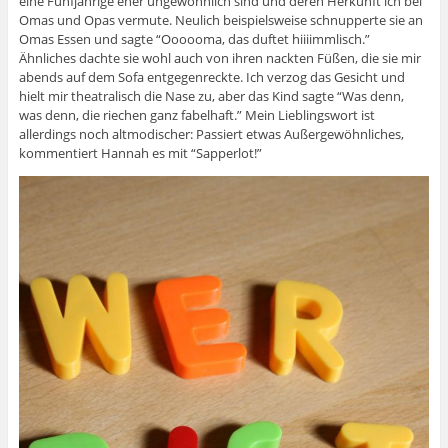
eine Fünfjährige eher ungewöhnlich sind und deren Herkunft ich bei
Omas und Opas vermute. Neulich beispielsweise schnupperte sie an
Omas Essen und sagte “Oooooma, das duftet hiiiimmlisch.”
Ähnliches dachte sie wohl auch von ihren nackten Füßen, die sie mir
abends auf dem Sofa entgegenreckte. Ich verzog das Gesicht und
hielt mir theatralisch die Nase zu, aber das Kind sagte “Was denn,
was denn, die riechen ganz fabelhaft.” Mein Lieblingswort ist
allerdings noch altmodischer: Passiert etwas Außergewöhnliches,
kommentiert Hannah es mit “Sapperlot!”