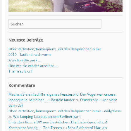
t
t
e
)
)
t
)
Neueste Beiträge
Über Perfektion, Konsequenz und den Rehpinscher in mir
2019 – laufend nach vorne
A walk in the park …
Und wie sie wieder aussieht …
The heat is on!
Kommentare
Machen Sie einfach Ihr eigenes Fensterbild: Der Vogel war unsere
Ideenquelle. Mit einer … – Basteln Kinder
zu
Fensterbild – wer piept
denn da?
Über Perfektion, Konsequenz und den Rehpinscher in mir - dailydress
zu
Wie Looping Louie zu einem Berliner kam
Einfaches Puzzle DIY aus Eisstäbchen. Die Elefanten sind los!
Kostenlose Vorlag... - Top-Trends
zu
Rosa Elefanten? Klar, als