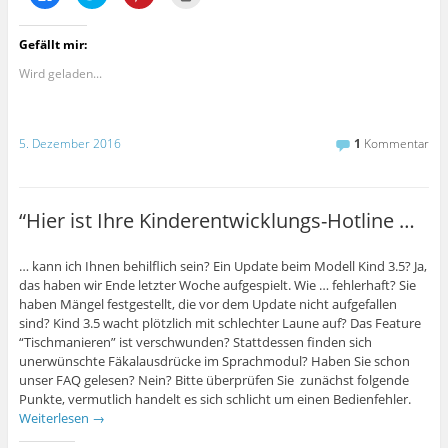
l
l
l
l
f
f
ö
i
i
i
i
f
f
f
c
c
c
c
n
n
f
k
k
k
k
e
e
n
Gefällt mir:
,
,
,
e
t
t
e
u
u
u
n
)
)
t
m
m
m
z
Wird geladen...
)
a
ü
a
u
u
b
u
m
f
e
f
A
F
r
P
u
a
T
i
s
5. Dezember 2016
1
Kommentar
c
w
n
d
e
i
t
r
b
t
e
u
o
t
r
c
o
e
e
k
k
r
s
e
“Hier ist Ihre Kinderentwicklungs-Hotline …
z
z
t
n
u
u
z
(
t
t
u
W
e
e
t
i
… kann ich Ihnen behilflich sein? Ein Update beim Modell Kind 3.5? Ja,
i
i
e
r
l
l
i
d
das haben wir Ende letzter Woche aufgespielt. Wie … fehlerhaft? Sie
e
e
l
i
n
n
e
n
haben Mängel festgestellt, die vor dem Update nicht aufgefallen
(
(
n
n
sind? Kind 3.5 wacht plötzlich mit schlechter Laune auf? Das Feature
W
W
(
e
i
i
W
u
“Tischmanieren” ist verschwunden? Stattdessen finden sich
r
r
i
e
unerwünschte Fäkalausdrücke im Sprachmodul? Haben Sie schon
d
d
r
m
i
i
d
F
unser FAQ gelesen? Nein? Bitte überprüfen Sie zunächst folgende
n
n
i
e
n
n
n
n
Punkte, vermutlich handelt es sich schlicht um einen Bedienfehler.
e
e
n
s
Weiterlesen
→
u
u
e
t
e
e
u
e
m
m
e
r