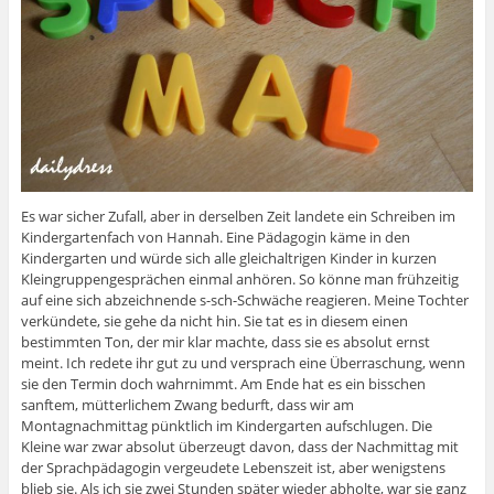
Es war sicher Zufall, aber in derselben Zeit landete ein Schreiben im
Kindergartenfach von Hannah. Eine Pädagogin käme in den
Kindergarten und würde sich alle gleichaltrigen Kinder in kurzen
Kleingruppengesprächen einmal anhören. So könne man frühzeitig
auf eine sich abzeichnende s-sch-Schwäche reagieren. Meine Tochter
verkündete, sie gehe da nicht hin. Sie tat es in diesem einen
bestimmten Ton, der mir klar machte, dass sie es absolut ernst
meint. Ich redete ihr gut zu und versprach eine Überraschung, wenn
sie den Termin doch wahrnimmt. Am Ende hat es ein bisschen
sanftem, mütterlichem Zwang bedurft, dass wir am
Montagnachmittag pünktlich im Kindergarten aufschlugen. Die
Kleine war zwar absolut überzeugt davon, dass der Nachmittag mit
der Sprachpädagogin vergeudete Lebenszeit ist, aber wenigstens
blieb sie. Als ich sie zwei Stunden später wieder abholte, war sie ganz