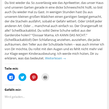
e
e
l
i
Du bist wieder da. So zuverlässig wie das Aprilwetter, das unser Haus
n
n
e
n
(
(
n
n
und unseren Garten gerade in eine dicke Schneeschicht hüllt, so bist
W
W
(
e
auch Du wieder mal zu Gast. In wenigen Stunden hast Du aus
i
i
W
u
r
r
i
e
unserem kleinen großen Mädchen einen garstigen Seeigel gemacht,
d
d
r
m
der die Stacheln ausfährt, sobald er Gefahr wittert. Oder Unbill jeder
i
i
d
F
n
n
i
e
anderen Art. Oder … manchmal auch einfach so. Der Orangensaft ist
n
n
n
n
e
e
n
s
alle? Scheißkackablöd. Du sollst Deine Schuhe selbst aus der
u
u
e
t
Garderobe holen? “Oooaar Mama, ich KANN DAS NICHT.”
e
e
u
e
m
m
e
r
(Scheißkackablöd!) Den Schlafanzug anziehen, ausziehen, die Jacke
F
F
m
g
aufräumen, den Teller aus der Schublade holen – was auch immer ich
e
e
F
e
n
n
e
ö
von Dir möchte, Du rollst mit den Augen und es fehlt nicht mehr viel
s
s
n
f
t
t
s
f
zur Klage wegen Kinderausbeutung. Ich werde mich hüten, Dir zu
e
e
t
n
erklären, was das bedeutet.
Weiterlesen
→
r
r
e
e
g
g
r
t
e
e
g
)
ö
ö
e
Teile mit:
f
f
ö
f
f
f
K
K
K
K
n
n
f
l
l
l
l
e
e
n
i
i
i
i
t
t
e
c
c
c
c
)
)
t
k
k
k
k
)
Gefällt mir:
,
,
,
e
u
u
u
n
m
m
m
z
Wird geladen...
a
ü
a
u
u
b
u
m
f
e
f
A
F
r
P
u