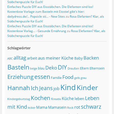
Stäbchenpuzzle für Euch!
Einfaches Puzzle DIY aus Eisstäbchen. Die Elefanten sind los!
Kostenlose Vorlage zum Basteln mit Eisstiel gibt's hier:
dailydress.de/... Popsicle sti... - New Sites
zu
Rosa Elefanten? Klar, als
Stäbchenpuzzle für Euch!
Einfaches Puzzle DIY aus Eisstäbchen. Die Elefanten sind los!
Kostenlose Vorlag... - Gesunde Ernährung
zu
Rosa Elefanten? Klar, als
Stäbchenpuzzle für Euch!
Schlagwörter
alltag
Backen
aus meiner Küche
arbeit
Baby
ABC
Basteln
DIY
Deko
blau
Eltern
Elternsein
beige
Draußen
essen
Erziehung
Food
Familie
grau
gelb
Kind
Kinder
Hannah
Ich
Jeans
job
Kochen
Leben
Küche
leben
Kreativ
Kindergeburtstag
schwarz
mit Kind
rot
Mama
Mamasein
lecker
Rock