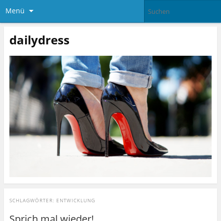
Menü
dailydress
SCHLAGWÖRTER:
ENTWICKLUNG
Sprich mal wieder!