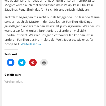
wie es sich für uns richtig anfühlt. Dinge in unserem Tempo zu tun,
n
n
n
n
e
e
n
s
Möglichkeiten auch mal auszulassen (kein Pekip, kein Elba, kein
u
u
e
t
Säuglings-Feng-Shui), das fühlt sich für uns einfach richtig an.
e
e
u
e
m
m
e
r
F
F
m
g
Trotzdem begegnen mir nicht nur als bloggende und lesende Mama,
e
e
F
e
n
n
e
ö
sondern auch als Mutter in der Gesellschaft Familien, die Dinge
s
s
n
f
grundlegend anders machen als wir. Ist ja völlig normal. Was bei uns
t
t
s
f
e
e
t
n
wunderbar funktioniert, funktioniert bei anderen vielleicht
r
r
e
e
überhaupt nicht. Was wir uns gar nicht vorstellen können, ist in
g
g
r
t
e
e
g
)
anderen Familien das Normalste der Welt. Jeder so, wie er es für
ö
ö
e
f
f
ö
richtig hält.
Weiterlesen
→
f
f
f
n
n
f
e
e
n
Teile mit:
t
t
e
)
)
t
)
K
K
K
K
l
l
l
l
i
i
i
i
c
c
c
c
k
k
k
k
Gefällt mir:
,
,
,
e
u
u
u
n
m
m
m
z
Wird geladen...
a
ü
a
u
u
b
u
m
f
e
f
A
F
r
P
u
a
T
i
s
c
w
n
d
e
i
t
r
b
t
e
u