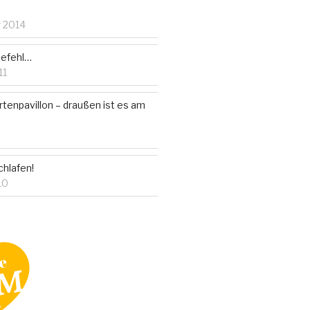
 2014
 Befehl…
11
rtenpavillon – draußen ist es am
hlafen!
10