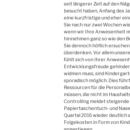
seit längerer Zeit auf den Näg
besucht haben, Anfang des Jah
eine kurzfristige und eher ei
Sie nach nur zwei Wochen wi
wenn wir Ihre Anwesenheit mi
hinnehmen ganz so wie den B
Sie dennoch höflich ersuchen,
überdenken. Vor allem unsere j
fühlt sich von Ihrer Anwesenhe
Entwicklungsfreude gehindert
widmen muss, sind Kindergar
sporadisch möglich. Dies füh
Ressourcen für die Personal
müssen, die nicht im Haushalt
Controlling meldet steigend
Papiertaschentuch- und Nasen
Quartal 2016 wieder deutlich
Folgekosten in Form von Kin
angestiegen.