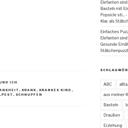
Elefanten sind
Basteln mit Eiss
Popsicle sti...
Klar, als Stäbc
Einfaches Puzz
Elefanten sind 
Gesunde Ernä
Stäbchenpuzzle
SCHLAGWÖR
UND ICH
ABC
allt
ANKHEIT
,
KRANK
,
KRANKES KIND
,
aus meiner 
LPEST
,
SCHNUPFEN
Basteln
b
Draußen
Erziehung