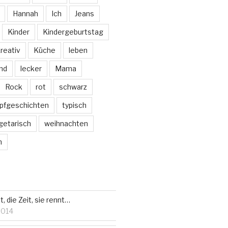
Hannah
Ich
Jeans
Kinder
Kindergeburtstag
reativ
Küche
leben
nd
lecker
Mama
Rock
rot
schwarz
pfgeschichten
typisch
getarisch
weihnachten
m
, die Zeit, sie rennt…
2014