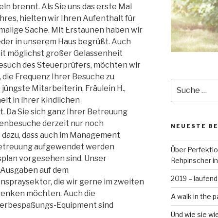
eln brennt. Als Sie uns das erste Mal
res, hielten wir Ihren Aufenthalt für
nmalige Sache. Mit Erstaunen haben wir
eder in unserem Haus begrüßt.
Auch
t möglichst großer Gelassenheit
esuch des Steuerprüfers, möchten wir
 die Frequenz Ihrer Besuche zu
Suche
üngste Mitarbeiterin, Fräulein H.,
nach:
it in ihrer kindlichen
. Da Sie sich ganz Ihrer Betreuung
tenbesuche derzeit nur noch
NEUESTE B
rt dazu, dass auch im Management
betreuung aufgewendet werden
Über Perfekti
splan vorgesehen sind. Unser
Rehpinscher in
e Ausgaben auf dem
2019 – laufend
spraysektor, die wir gerne im zweiten
 senken möchten. Auch die
A walk in the p
derbespaßungs-Equipment sind
Und wie sie wi