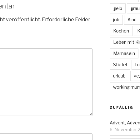
entar
gelb
grau
ht veröffentlicht.
Erforderliche Felder
job
Kind
Kochen
K
Leben mit Ki
Mamasein
Stiefel
to
urlaub
ve
working mu
ZUFÄLLIG
Advent, Advent
6. November 