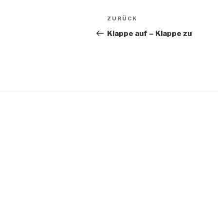
Beitragsnavigation
Vorheriger
ZURÜCK
Beitrag
Klappe auf – Klappe zu