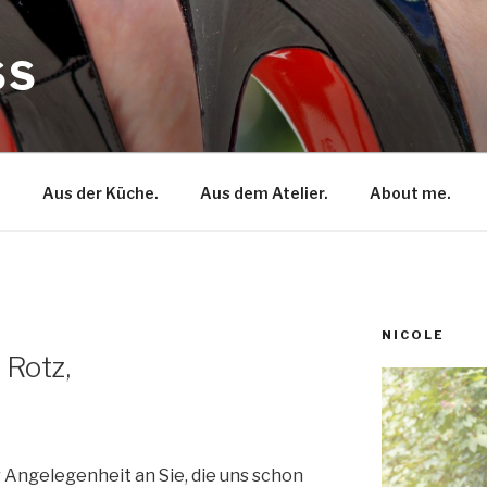
SS
.
Aus der Küche.
Aus dem Atelier.
About me.
NICOLE
 Rotz,
 Angelegenheit an Sie, die uns schon