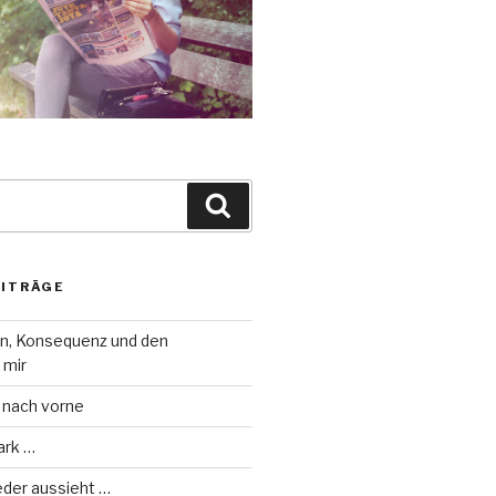
Suche
EITRÄGE
on, Konsequenz und den
 mir
 nach vorne
ark …
eder aussieht …