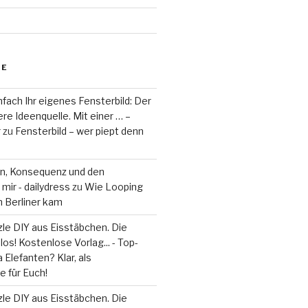
RE
fach Ihr eigenes Fensterbild: Der
re Ideenquelle. Mit einer … –
r
zu
Fensterbild – wer piept denn
on, Konsequenz und den
mir - dailydress
zu
Wie Looping
m Berliner kam
le DIY aus Eisstäbchen. Die
los! Kostenlose Vorlag... - Top-
 Elefanten? Klar, als
 für Euch!
le DIY aus Eisstäbchen. Die