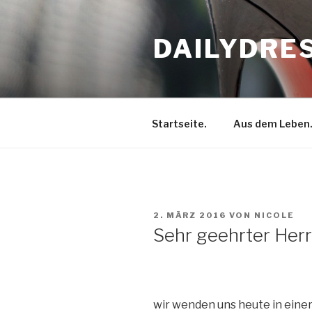
Zum
Inhalt
DAILYDRE
springen
Startseite.
Aus dem Leben
VERÖFFENTLICHT
2. MÄRZ 2016
VON
NICOLE
AM
Sehr geehrter Herr
wir wenden uns heute in einer