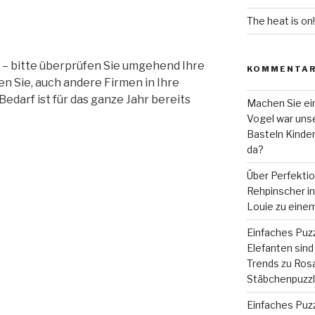
The heat is on!
 – bitte überprüfen Sie umgehend Ihre
KOMMENTA
n Sie, auch andere Firmen in Ihre
darf ist für das ganze Jahr bereits
Machen Sie ein
Vogel war unse
Basteln Kinde
da?
Über Perfekti
Rehpinscher in 
Louie zu eine
Einfaches Puzz
Elefanten sind 
Trends
zu
Rosa
Stäbchenpuzzle
Einfaches Puzz