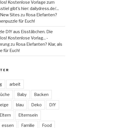
 los! Kostenlose Vorlage zum
tiel gibt's hier: dailydress.de/...
 - New Sites
zu
Rosa Elefanten?
henpuzzle für Euch!
le DIY aus Eisstäbchen. Die
los! Kostenlose Vorlag... -
hrung
zu
Rosa Elefanten? Klar, als
 für Euch!
TER
ag
arbeit
Küche
Baby
Backen
eige
blau
Deko
DIY
Eltern
Elternsein
essen
Familie
Food