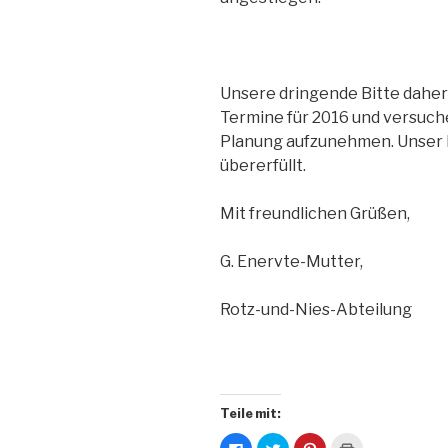
Unsere dringende Bitte daher
Termine für 2016 und versuche
Planung aufzunehmen. Unser Be
übererfüllt.
Mit freundlichen Grüßen,
G. Enervte-Mutter,
Rotz-und-Nies-Abteilung
Teile mit:
K
K
K
K